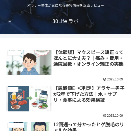
アラサー男性が気になる美容情報を正直レビュー
30Life ラボ
【体験談】マウスピース矯正って
歯列矯正
ほんとに大丈夫？｜痛み・費用・
通院回数・オンライン矯正の実態
2025.10.09
【尿酸値E→C判定】アラサー男子
尿酸値
が2年で下げた方法｜水・サプ
リ・食事による効果検証
2025.10.09
12回通って分かったヒゲ脱毛のリ
メンズ脱毛
アルな効果