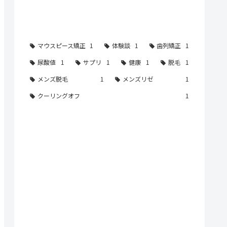
タグ
マウスピース矯正
1
体験談
1
歯列矯正
1
尿酸値
1
サプリ
1
健康
1
脱毛
1
メンズ脱毛
1
メンズリゼ
1
クーリングオフ
1